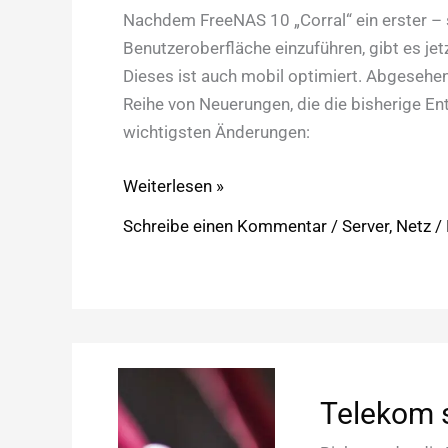
Nachdem FreeNAS 10 „Corral“ ein erster – s
Benutzeroberfläche einzuführen, gibt es jet
Dieses ist auch mobil optimiert. Abgesehe
Reihe von Neuerungen, die die bisherige Ent
wichtigsten Änderungen:
FreeNAS
Weiterlesen »
11.2:
Schreibe einen Kommentar
/
Server
,
Netz
/
neues
Webinterface
&
neue
Funktionen
Telekom s