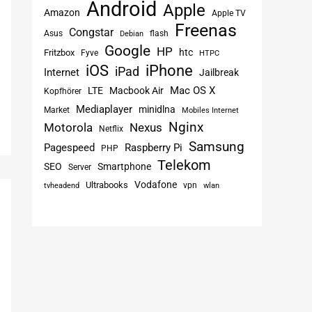
Android
Apple
Amazon
Apple TV
Freenas
Congstar
Asus
flash
Debian
Google
HP
htc
Fritzbox
Fyve
HTPC
iPhone
iOS
iPad
Internet
Jailbreak
Mac OS X
LTE
Macbook Air
Kopfhörer
Mediaplayer
minidlna
Market
Mobiles Internet
Nginx
Motorola
Nexus
Netflix
Samsung
Pagespeed
Raspberry Pi
PHP
Telekom
SEO
Smartphone
Server
Vodafone
Ultrabooks
vpn
tvheadend
wlan