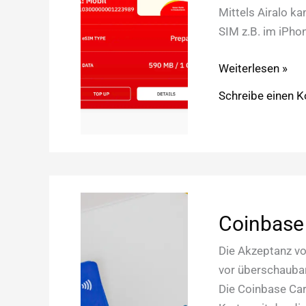
Mittels Airalo k
SIM z.B. im iPhon
Airalo:
Weiterlesen »
per
Schreibe einen 
eSIM
überall
auf
der
Welt
Internet
Coinbase 
nutzen
Die Akzeptanz vo
vor überschaubar
Die Coinbase Car