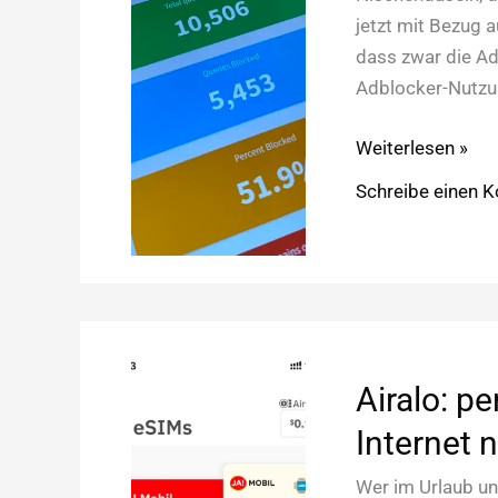
jetzt mit Bezug 
dass zwar die Ad
Adblocker-Nutzun
Mobile
Weiterlesen »
Adblocker
Schreibe einen 
auf
dem
Vormarsch
Airalo: pe
Internet 
Wer im Urlaub un