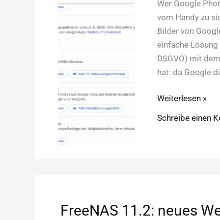
Wer Google Phot
vom Handy zu sic
Bilder von Googl
einfache Lösung
DSGVO) mit dem 
hat: da Google d
Google
Weiterlesen »
Photos:
Schreibe einen 
alle
Bilder
herunterladen
FreeNAS 11.2: neues We