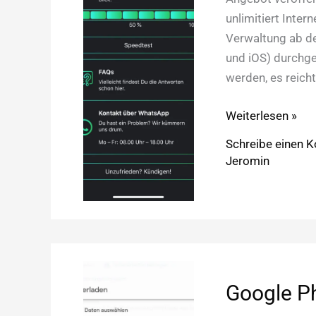
unlimitiert Inter
Verwaltung ab de
und iOS) durchge
werden, es reic
Freenet
Weiterlesen »
FUNK:
Schreibe einen 
LTE
Jeromin
ohne
Limit
im
o2-
Netz?
Google Ph