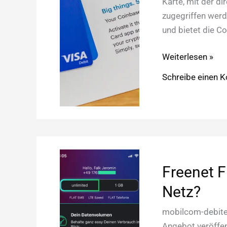
Karte, mit der d
zugegriffen wer
und bietet die C
Coinbase
Weiterlesen »
Card:
Schreibe einen 
VISA-
Card
mit
Bitcoins
Freenet F
Netz?
mobilcom-debitel
Angebot veröffe