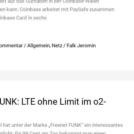
irekt auf das Guthaben in der Coinbase-Wallet
den kann. Coinbase arbeitet mit PaySafe zusammen
oinbase Card in sechs
Kommentar
/
Allgemein
,
Netz
/
Falk Jeromin
UNK: LTE ohne Limit im o2-
 hat unter der Marke „Freenet FUNK“ ein interessantes
ntlicht: für 99 Cent am Tag bekommt man einen