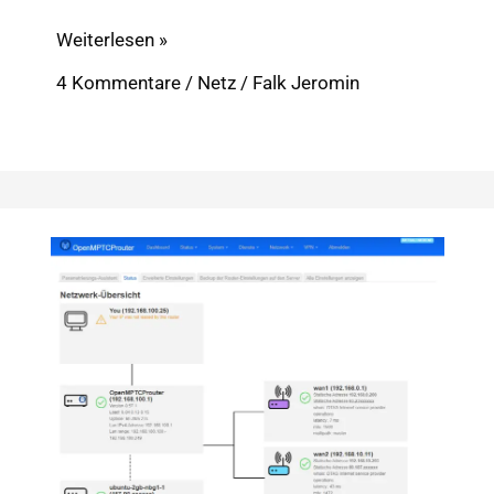
Hybrid-
Weiterlesen »
LTE
4 Kommentare
/
Netz
/
Falk Jeromin
im
Eigenbau
für
mehr
Internet-
Speed:
Speedify