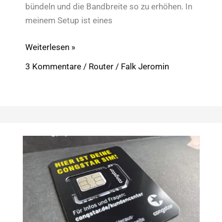
bündeln und die Bandbreite so zu erhöhen. In
meinem Setup ist eines
Hybrid-
Weiterlesen »
LTE
3 Kommentare
/
Router
/
Falk Jeromin
im
Eigenbau
für
mehr
Internet-
Speed:
OpenMPTCProuter