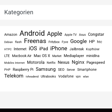
Kategorien
Android
Apple
Congstar
Amazon
Apple TV
Asus
Freenas
Google
HP
htc
flash
Fritzbox
Fyve
Debian
iPhone
iOS
iPad
Internet
Jailbreak
Kopfhörer
HTPC
Mac OS X
Mediaplayer
LTE
Macbook Air
minidlna
Market
Nginx
Motorola
Nexus
Pagespeed
Netflix
Mobiles Internet
Samsung
Raspberry Pi
SEO
Smartphone
PHP
Server
Telekom
Vodafone
Ultrabooks
vpn
tvheadend
wlan