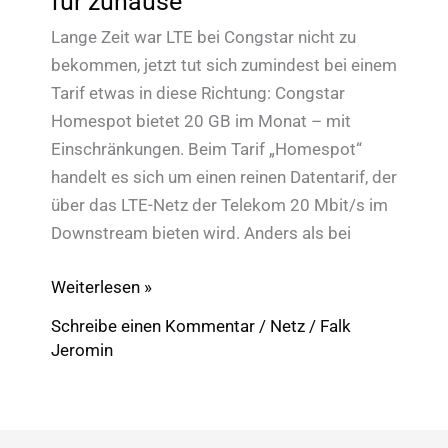
für zuhause
Lange Zeit war LTE bei Congstar nicht zu
bekommen, jetzt tut sich zumindest bei einem
Tarif etwas in diese Richtung: Congstar
Homespot bietet 20 GB im Monat – mit
Einschränkungen. Beim Tarif „Homespot“
handelt es sich um einen reinen Datentarif, der
über das LTE-Netz der Telekom 20 Mbit/s im
Downstream bieten wird. Anders als bei
Congstar
Weiterlesen »
LTE:
Schreibe einen Kommentar
/
Netz
/
Falk
20
Jeromin
GB
„Flatrate“
für