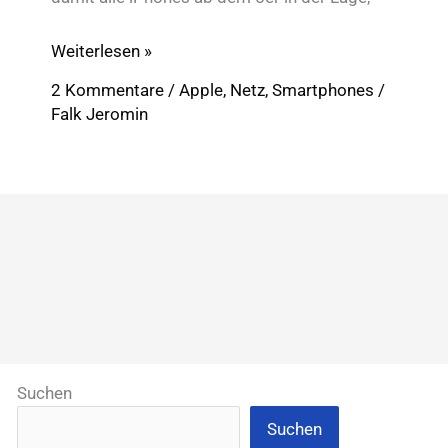
iOS
Weiterlesen »
8
2 Kommentare
/
Apple
,
Netz
,
Smartphones
/
bringt
Falk Jeromin
dem
iPhone
LTE
bei
E-
Plus
&
Simyo!
Suchen
Suchen