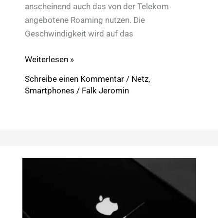
anscheinend auch das von der Telekom
angebotene Roaming nutzen. Die
Geschwindigkeit wird auf das
LTE-
Weiterlesen »
Roaming
Schreibe einen Kommentar
/
Netz
,
in
Smartphones
/
Falk Jeromin
Europa
auch
mit
Congstar