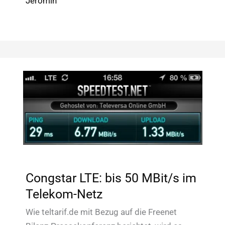
Jeromin
VoLTE
&
Wifi-
Call,
aber
reduzierter
Geschwindigkeit
Congstar LTE: bis 50 MBit/s im
Telekom-Netz
Wie teltarif.de mit Bezug auf die Freenet