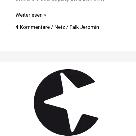
Congstar:
Weiterlesen »
Komprimierung
4 Kommentare
/
Netz
/
Falk Jeromin
mit
Speed-
Manager
beeinflussen