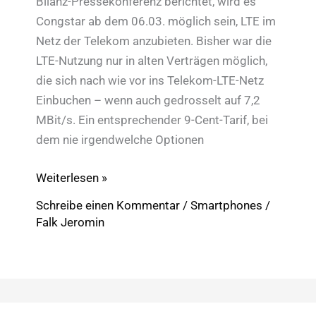
Bilanz-Pressekonferenz berichtet, wird es
Congstar ab dem 06.03. möglich sein, LTE im
Netz der Telekom anzubieten. Bisher war die
LTE-Nutzung nur in alten Verträgen möglich,
die sich nach wie vor ins Telekom-LTE-Netz
Einbuchen – wenn auch gedrosselt auf 7,2
MBit/s. Ein entsprechender 9-Cent-Tarif, bei
dem nie irgendwelche Optionen
Congstar
Weiterlesen »
LTE:
Schreibe einen Kommentar
/
Smartphones
/
bis
Falk Jeromin
50
MBit/s
im
Telekom-
Netz