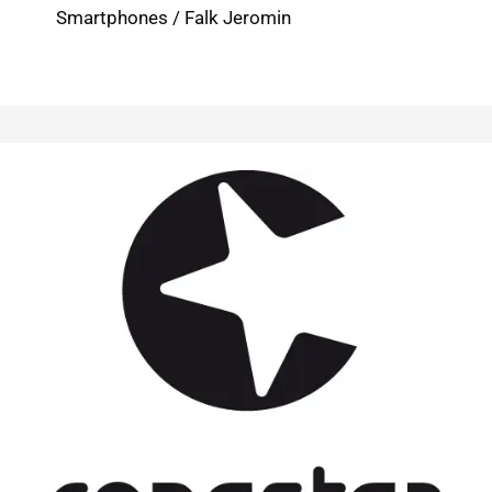
weiter
Smartphones
/
Falk Jeromin
eingeschränkt