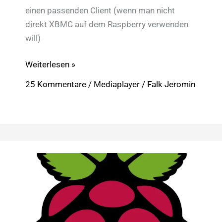
einen passenden Client (wenn man nicht
direkt XBMC auf dem Raspberry verwenden
will)
Raspberry
Weiterlesen »
Pi:
25 Kommentare
/
Mediaplayer
/
Falk Jeromin
Live-
Fernsehen
mit
tvheadend