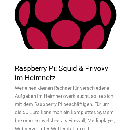
Raspberry Pi: Squid & Privoxy
im Heimnetz
Wer einen kleinen Rechner für verschiedene
Aufgaben im Heimnetzwerk sucht, sollte sich
mit dem Raspberry Pi beschäftigen. Für um
die 50 Euro kann man ein komplettes System
bekommen, welches als Firewall, Mediaplayer,
Webserver oder Wetterstation mit