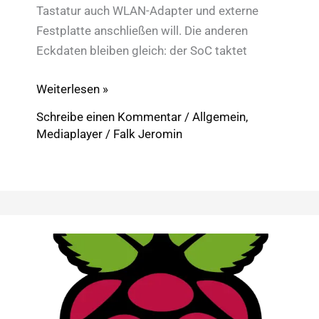
Tastatur auch WLAN-Adapter und externe
Festplatte anschließen will. Die anderen
Eckdaten bleiben gleich: der SoC taktet
Raspberry
Weiterlesen »
Pi
Schreibe einen Kommentar
/
Allgemein
,
Model
Mediaplayer
/
Falk Jeromin
B+:
mehr
USB-
Ports