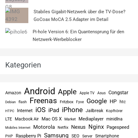
Stabiles Gigabit-Netzwerk über die TV-Dose?
GoCoax MoCA 2.5 Adapter im Detail
Pi-hole Version 6: Ein Quantensprung für den
Netzwerk-Werbeblocker
Kategorien
Android
Apple
Congstar
Amazon
Apple TV
Asus
Freenas
Google
HP
htc
flash
Fritzbox
Fyve
Debian
iPhone
iOS
iPad
Internet
Jailbreak
Kopfhörer
HTPC
Mac OS X
Mediaplayer
LTE
Macbook Air
minidlna
Market
Nginx
Motorola
Nexus
Pagespeed
Netflix
Mobiles Internet
Samsung
Raspberry Pi
SEO
Smartphone
PHP
Server