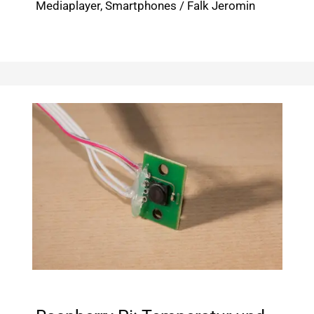
Mediaplayer
,
Smartphones
/
Falk Jeromin
2018
selbst
aufs
Handy
streamen