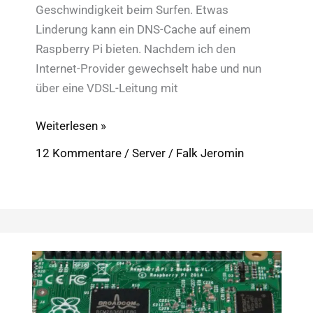
Geschwindigkeit beim Surfen. Etwas
Linderung kann ein DNS-Cache auf einem
Raspberry Pi bieten. Nachdem ich den
Internet-Provider gewechselt habe und nun
über eine VDSL-Leitung mit
Raspberry
Weiterlesen »
Pi:
12 Kommentare
/
Server
/
Falk Jeromin
Schnelleres
Internet
mit
DNS-
Caching