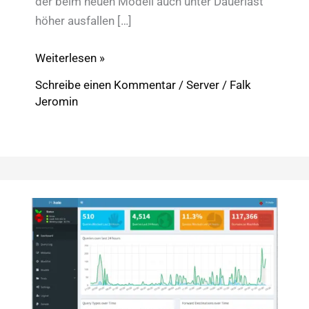
der beim neuen Modell auch unter Dauerlast
höher ausfallen […]
Raspberry
Weiterlesen »
Pi
Schreibe einen Kommentar
/
Server
/
Falk
3B+:
Jeromin
Gigabit-
LAN
und
200
MHz
mehr
Takt