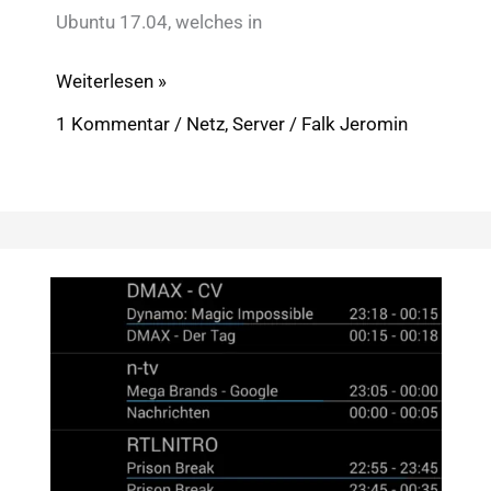
Ubuntu 17.04, welches in
FreeNAS:
Weiterlesen »
Pi-
1 Kommentar
/
Netz
,
Server
/
Falk Jeromin
Hole
&
PiVPN
in
Ubuntu-
VM