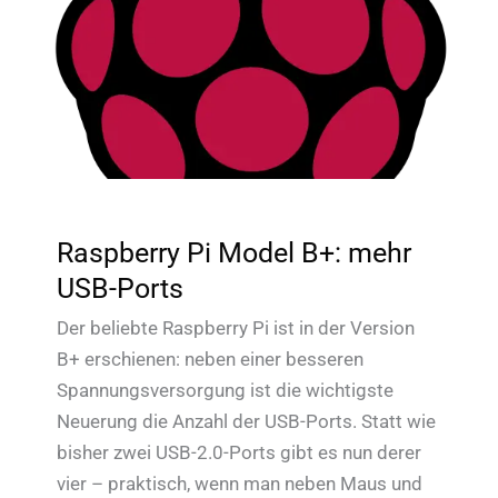
Raspberry Pi Model B+: mehr
USB-Ports
Der beliebte Raspberry Pi ist in der Version
B+ erschienen: neben einer besseren
Spannungsversorgung ist die wichtigste
Neuerung die Anzahl der USB-Ports. Statt wie
bisher zwei USB-2.0-Ports gibt es nun derer
vier – praktisch, wenn man neben Maus und