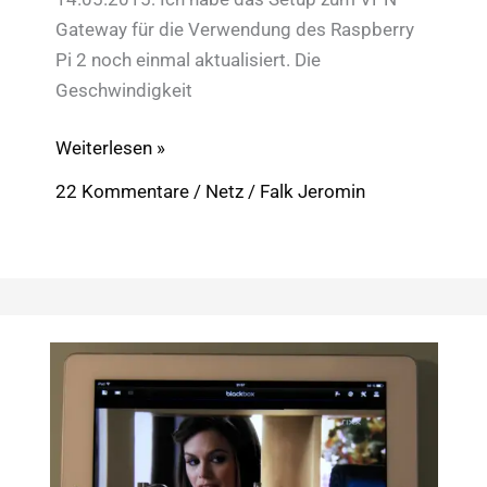
Gateway für die Verwendung des Raspberry
Pi 2 noch einmal aktualisiert. Die
Geschwindigkeit
Raspberry
Weiterlesen »
Pi
22 Kommentare
/
Netz
/
Falk Jeromin
als
VPN-
Gateway