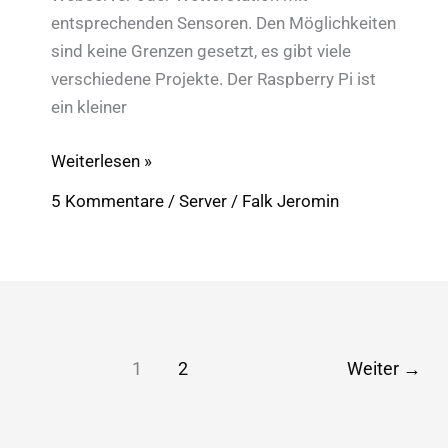
entsprechenden Sensoren. Den Möglichkeiten
sind keine Grenzen gesetzt, es gibt viele
verschiedene Projekte. Der Raspberry Pi ist
ein kleiner
Raspberry
Weiterlesen »
Pi:
5 Kommentare
/
Server
/
Falk Jeromin
Squid
&
Privoxy
im
Heimnetz
1
2
Weiter
→