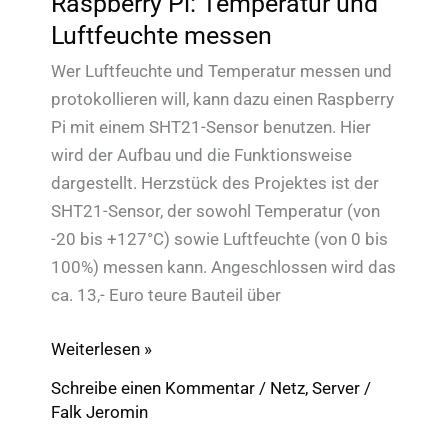
Raspberry Pi: Temperatur und
Luftfeuchte messen
Wer Luftfeuchte und Temperatur messen und
protokollieren will, kann dazu einen Raspberry
Pi mit einem SHT21-Sensor benutzen. Hier
wird der Aufbau und die Funktionsweise
dargestellt. Herzstück des Projektes ist der
SHT21-Sensor, der sowohl Temperatur (von
-20 bis +127°C) sowie Luftfeuchte (von 0 bis
100%) messen kann. Angeschlossen wird das
ca. 13,- Euro teure Bauteil über
Raspberry
Weiterlesen »
Pi:
Schreibe einen Kommentar
/
Netz
,
Server
/
Temperatur
Falk Jeromin
und