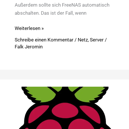
Außerdem sollte sich FreeNAS automatisch
abschalten. Das ist der Fall, wenn
FreeNAS:
Weiterlesen »
Automatisch
Schreibe einen Kommentar
/
Netz
,
Server
/
aufwecken
Falk Jeromin
mit
Raspberry
Pi