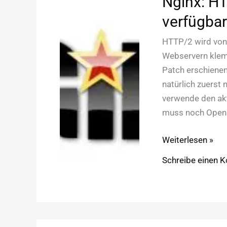
Nginx: H
verfügba
HTTP/2 wird von 
Webservern klemm
Patch erschienen,
natürlich zuerst 
verwende den akt
muss noch OpenSS
Nginx:
Weiterlesen »
HTTP/2
Schreibe einen 
über
Alpha-
Patch
verfügbar