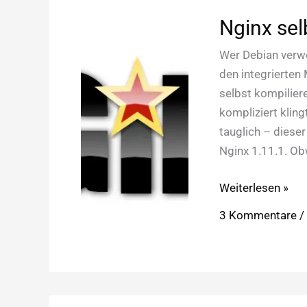
Nginx sel
Wer Debian verwe
den integrierte
selbst kompilier
kompliziert klingt
tauglich – dieser
Nginx 1.11.1. O
Nginx
Weiterlesen »
selbst
3 Kommentare
kompilieren