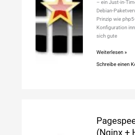
– ein Just-in-Ti
Debian-Paketverwa
Prinzip wie php5
Konfiguration in
sich gute
Nginx:
Weiterlesen »
PHP-
Schreibe einen 
Alternative
HHVM
Pagespeed
(Nginx +