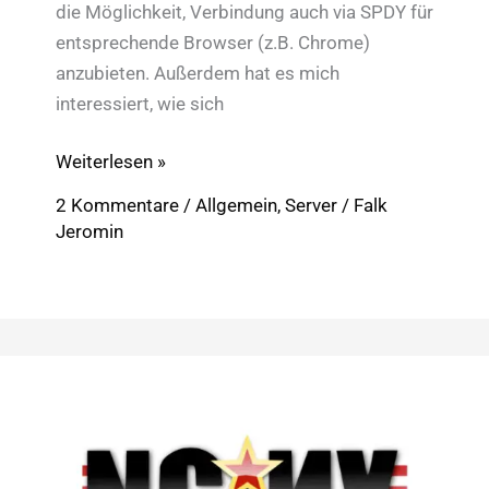
die Möglichkeit, Verbindung auch via SPDY für
entsprechende Browser (z.B. Chrome)
anzubieten. Außerdem hat es mich
interessiert, wie sich
Nginx
Weiterlesen »
mit
2 Kommentare
/
Allgemein
,
Server
/
Falk
SSL
Jeromin
und
SPDY