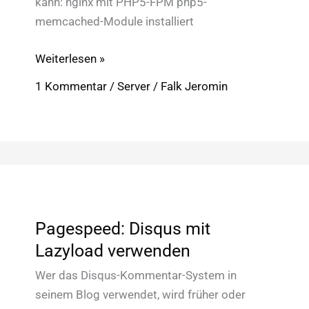
kann: nginx mit PHP5-FPM php5-
memcached-Module installiert
Pagespeed:
Weiterlesen »
Nginx
1 Kommentar
/
Server
/
Falk Jeromin
+
Memcached
+
PHP5-
FPM
Pagespeed: Disqus mit
Lazyload verwenden
Wer das Disqus-Kommentar-System in
seinem Blog verwendet, wird früher oder