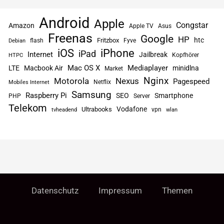
Android
Apple
Congstar
Amazon
Apple TV
Asus
Freenas
Google
HP
htc
flash
Fritzbox
Fyve
Debian
iPhone
iOS
iPad
Internet
Jailbreak
Kopfhörer
HTPC
Mac OS X
Mediaplayer
LTE
Macbook Air
minidlna
Market
Nginx
Motorola
Nexus
Pagespeed
Netflix
Mobiles Internet
Samsung
Raspberry Pi
SEO
Smartphone
PHP
Server
Telekom
Vodafone
Ultrabooks
vpn
tvheadend
wlan
Datenschutz
Impressum
Themen