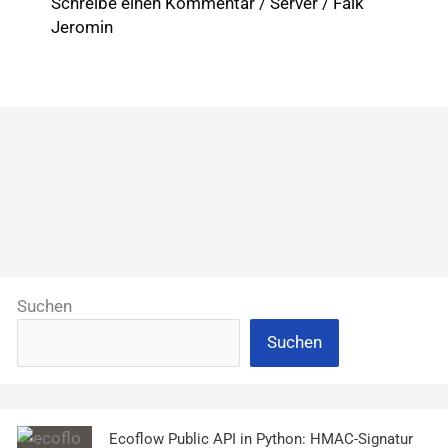
Schreibe einen Kommentar
/
Server
/
Falk
wichtigsten
Jeromin
Keywords
auf
kadder.de
Suchen
Suchen
Ecoflow Public API in Python: HMAC-Signatur