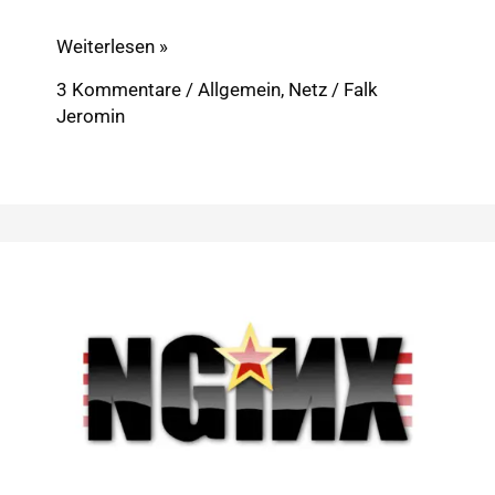
Bindestrich
Weiterlesen »
im
3 Kommentare
/
Allgemein
,
Netz
/
Falk
Online-
Jeromin
Marketing