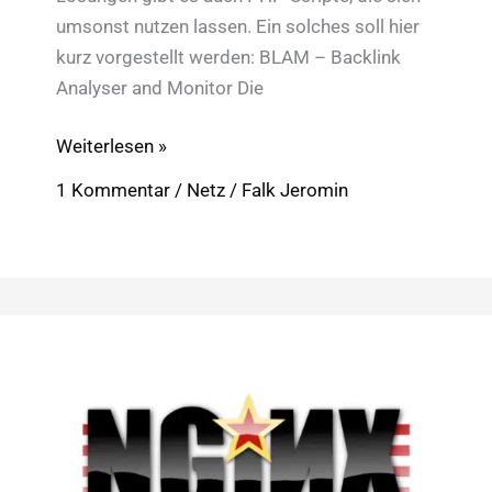
umsonst nutzen lassen. Ein solches soll hier
kurz vorgestellt werden: BLAM – Backlink
Analyser and Monitor Die
SEO:
Weiterlesen »
Linkmonitoring
1 Kommentar
/
Netz
/
Falk Jeromin
per
PHP-
Script