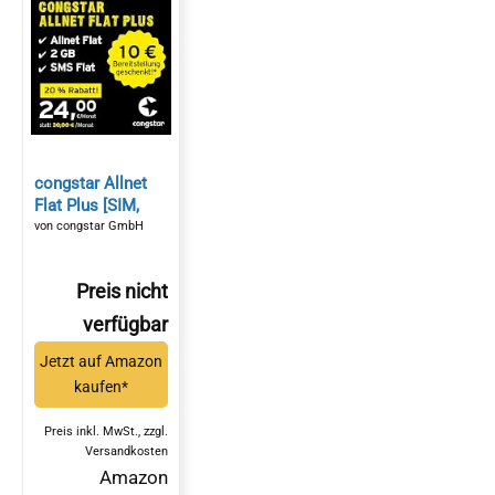
congstar Allnet
Flat Plus [SIM,
Micro-SIM und
von congstar GmbH
Nano-SIM] 24
Monate Laufzeit
Preis nicht
(24,00
Euro/Monat, 2 GB
verfügbar
Datenflat mit
max. 21 Mbit/s,
Jetzt auf Amazon
Allnet Flat in alle
kaufen*
dt. Netze) in
bester D-Netz-
Preis inkl. MwSt., zzgl.
Qualität*
Versandkosten
Amazon