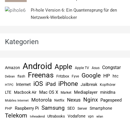
Pi-hole Version 6: Ein Quantensprung für den
Netzwerk-Werbeblocker
Kategorien
Android
Apple
Congstar
Amazon
Apple TV
Asus
Freenas
Google
HP
htc
flash
Fritzbox
Fyve
Debian
iPhone
iOS
iPad
Internet
Jailbreak
Kopfhörer
HTPC
Mac OS X
Mediaplayer
LTE
Macbook Air
minidlna
Market
Nginx
Motorola
Nexus
Pagespeed
Netflix
Mobiles Internet
Samsung
Raspberry Pi
SEO
Smartphone
PHP
Server
Telekom
Vodafone
Ultrabooks
vpn
tvheadend
wlan