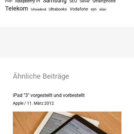
Samsung
Raspberry Pi
SEO
Smartphone
PHP
Server
Telekom
Vodafone
Ultrabooks
vpn
tvheadend
wlan
Ähnliche Beiträge
iPad "3" vorgestellt und vorbestellt
Apple
/
11. März 2012