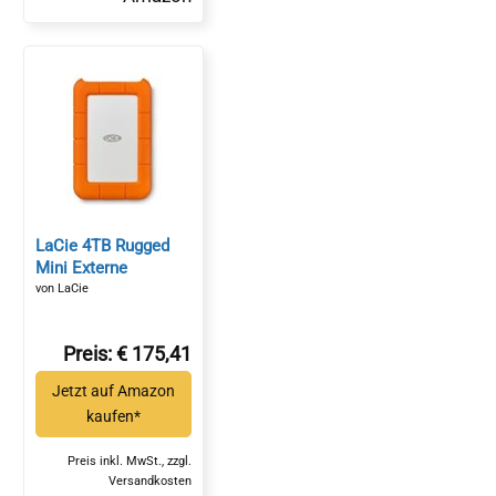
LaCie 4TB Rugged
Mini Externe
Tragbare Festplatte |
von LaCie
USB 3.0
(LAC9000633)*
Preis: € 175,41
Jetzt auf Amazon
kaufen*
Preis inkl. MwSt., zzgl.
Versandkosten