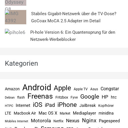
Stabiles Gigabit-Netzwerk über die TV-Dose?
GoCoax MoCA 2.5 Adapter im Detail
Pi-hole Version 6: Ein Quantensprung für den
Netzwerk-Werbeblocker
Kategorien
Android
Apple
Congstar
Amazon
Apple TV
Asus
Freenas
Google
HP
htc
flash
Fritzbox
Fyve
Debian
iPhone
iOS
iPad
Internet
Jailbreak
Kopfhörer
HTPC
Mac OS X
Mediaplayer
LTE
Macbook Air
minidlna
Market
Nginx
Motorola
Nexus
Pagespeed
Netflix
Mobiles Internet