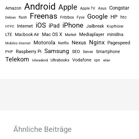
Android
Apple
Congstar
Amazon
Apple TV
Asus
Freenas
Google
HP
htc
flash
Fritzbox
Fyve
Debian
iPhone
iOS
iPad
Internet
Jailbreak
Kopfhörer
HTPC
Mac OS X
Mediaplayer
LTE
Macbook Air
minidlna
Market
Nginx
Motorola
Nexus
Pagespeed
Netflix
Mobiles Internet
Samsung
Raspberry Pi
SEO
Smartphone
PHP
Server
Telekom
Vodafone
Ultrabooks
vpn
tvheadend
wlan
Ähnliche Beiträge