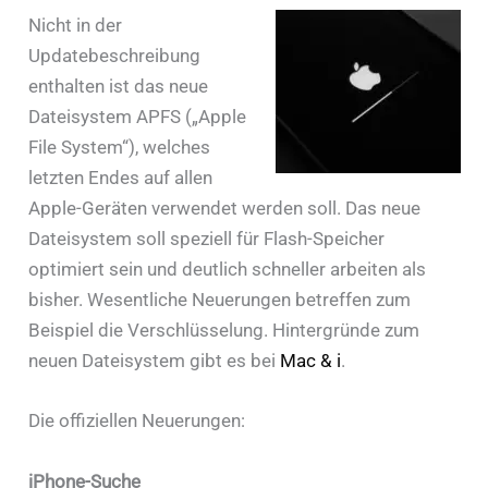
Nicht in der
Updatebeschreibung
enthalten ist das neue
Dateisystem APFS („Apple
File System“), welches
letzten Endes auf allen
Apple-Geräten verwendet werden soll. Das neue
Dateisystem soll speziell für Flash-Speicher
optimiert sein und deutlich schneller arbeiten als
bisher. Wesentliche Neuerungen betreffen zum
Beispiel die Verschlüsselung. Hintergründe zum
neuen Dateisystem gibt es bei
Mac & i
.
Die offiziellen Neuerungen:
iPhone-Suche