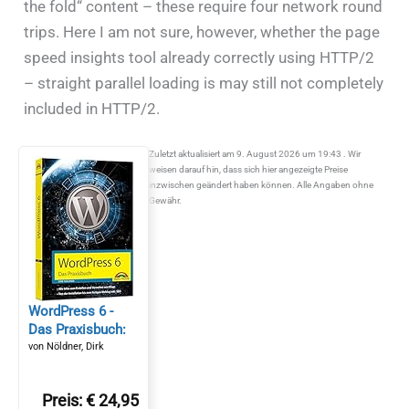
the fold“ content – these require four network round
trips. Here I am not sure, however, whether the page
speed insights tool already correctly using HTTP/2
– straight parallel loading is may still not completely
included in HTTP/2.
Zuletzt aktualisiert am 9. August 2026 um 19:43 . Wir
weisen darauf hin, dass sich hier angezeigte Preise
inzwischen geändert haben können. Alle Angaben ohne
Gewähr.
WordPress 6 -
Das Praxisbuch:
Für Einsteiger und
von Nöldner, Dirk
Fortgeschrittene:
Installieren,
Preis: € 24,95
konfigurieren,