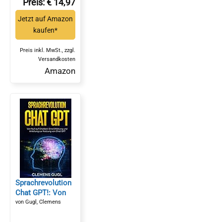
Preis: € 14,97
(English Edition)*
Jetzt auf Amazon
kaufen*
Preis inkl. MwSt., zzgl.
Versandkosten
Amazon
Sprachrevolution
Chat GPT!: Von
Null auf Chatbot:
von Gugl, Clemens
Eine Erklärung