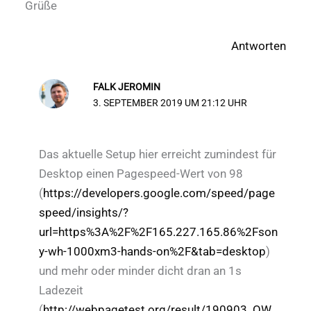
Grüße
Antworten
FALK JEROMIN
3. SEPTEMBER 2019 UM 21:12 UHR
Das aktuelle Setup hier erreicht zumindest für
Desktop einen Pagespeed-Wert von 98
(
https://developers.google.com/speed/page
speed/insights/?
url=https%3A%2F%2F165.227.165.86%2Fson
y-wh-1000xm3-hands-on%2F&tab=desktop
)
und mehr oder minder dicht dran an 1s
Ladezeit
(
http://webpagetest.org/result/190903_QW_