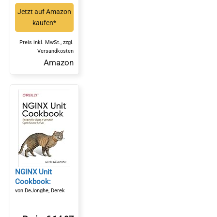
inkl. WordPress-
Jetzt auf Amazon
Themes, Backup,
kaufen*
Sicherheit,
Templates, SEO,
Preis inkl. MwSt., zzgl.
Analytics,*
Versandkosten
Amazon
NGINX Unit
Cookbook:
Recipes for Using
von DeJonghe, Derek
a Versatile Open
Source Server