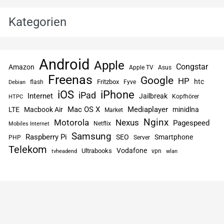
Kategorien
Android
Apple
Congstar
Amazon
Apple TV
Asus
Freenas
Google
HP
htc
flash
Fritzbox
Fyve
Debian
iPhone
iOS
iPad
Internet
Jailbreak
Kopfhörer
HTPC
Mac OS X
Mediaplayer
LTE
Macbook Air
minidlna
Market
Nginx
Motorola
Nexus
Pagespeed
Netflix
Mobiles Internet
Samsung
Raspberry Pi
SEO
Smartphone
PHP
Server
Telekom
Vodafone
Ultrabooks
vpn
tvheadend
wlan