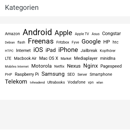
Kategorien
Android
Apple
Congstar
Amazon
Apple TV
Asus
Freenas
Google
HP
htc
flash
Fritzbox
Fyve
Debian
iPhone
iOS
iPad
Internet
Jailbreak
Kopfhörer
HTPC
Mac OS X
Mediaplayer
LTE
Macbook Air
minidlna
Market
Nginx
Motorola
Nexus
Pagespeed
Netflix
Mobiles Internet
Samsung
Raspberry Pi
SEO
Smartphone
PHP
Server
Telekom
Vodafone
Ultrabooks
vpn
tvheadend
wlan