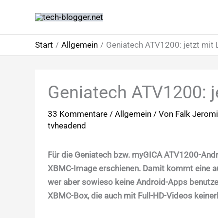
Zum
Inhalt
springen
Start
Allgemein
Geniatech ATV1200: jetzt mit
Geniatech ATV1200: j
33 Kommentare
/
Allgemein
/ Von
Falk Jerom
tvheadend
Für die Geniatech bzw. myGICA ATV1200-Androi
XBMC-Image erschienen. Damit kommt eine au
wer aber sowieso keine Android-Apps benutze
XBMC-Box, die auch mit Full-HD-Videos keinerl