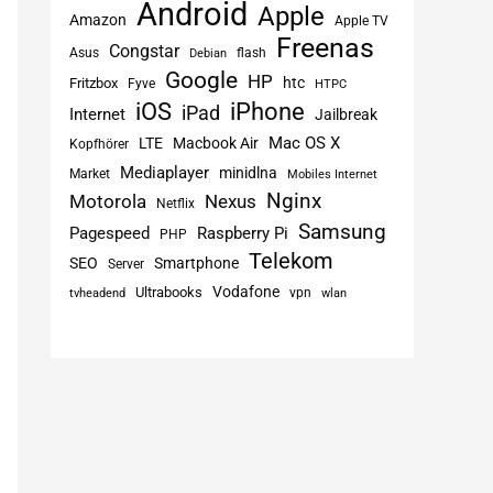
Android
Apple
Amazon
Apple TV
Freenas
Congstar
Asus
flash
Debian
Google
HP
htc
Fritzbox
Fyve
HTPC
iPhone
iOS
iPad
Internet
Jailbreak
Mac OS X
LTE
Macbook Air
Kopfhörer
Mediaplayer
minidlna
Market
Mobiles Internet
Nginx
Motorola
Nexus
Netflix
Samsung
Pagespeed
Raspberry Pi
PHP
Telekom
SEO
Smartphone
Server
Vodafone
Ultrabooks
vpn
tvheadend
wlan