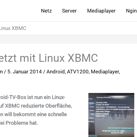
Netz
Server
Mediaplayer
Ngin
 Linux XBMC
etzt mit Linux XBMC
in
/
5. Januar 2014
/
Android
,
ATV1200
,
Mediaplayer
,
d-TV-Box ist nun ein Linux-
f XBMC reduzierte Oberfläche,
n will bekommt eine schnelle
ei Probleme hat.