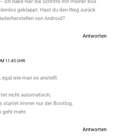
 – ich habe hier die Schritte mit meiner Box
blemlos geklappt. Hast du den Weg zurück
iederherstellen von Android?
Antworten
UM 11:45 UHR
, egal wie man es anstellt.
.
tet nicht automatisch,
es startet immer nur der Bootlog.
x geht mehr.
Antworten