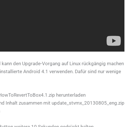
ll kann den Upgrade-Vorgang auf Linux rückgängig machen
nstallierte Android 4.1 verwenden. Dafür sind nur wenige
owToRevertToBox4.1.zip herunterladen
nd Inhalt zusammen mit update_stvmx_20130805_eng.zip
n
Button weitere 10 Sekunden gedrückt halten