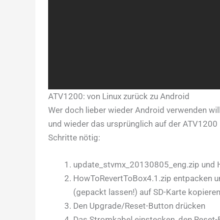
ATV1200: von Linux zurück zu Android
Wer doch lieber wieder Android verwenden wi
und wieder das ursprünglich auf der ATV1200 i
Schritte nötig:
update_stvmx_20130805_eng.zip und H
HowToRevertToBox4.1.zip entpacken u
(gepackt lassen!) auf SD-Karte kopiere
Den Upgrade/Reset-Button drücken
Das Stromkabel einstecken, den Reset-