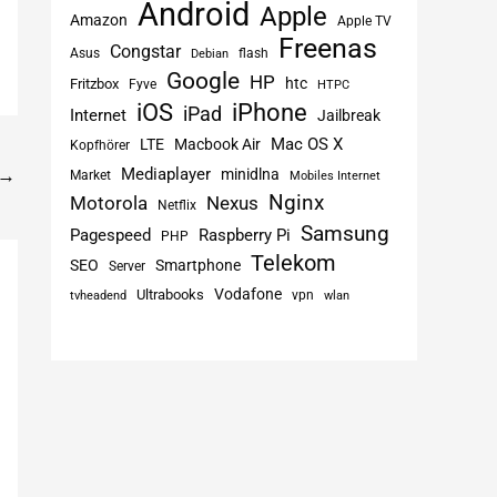
Android
Apple
Amazon
Apple TV
Freenas
Congstar
Asus
flash
Debian
Google
HP
htc
Fritzbox
Fyve
HTPC
iPhone
iOS
iPad
Internet
Jailbreak
Mac OS X
LTE
Macbook Air
Kopfhörer
Mediaplayer
→
minidlna
Market
Mobiles Internet
Nginx
Motorola
Nexus
Netflix
Samsung
Pagespeed
Raspberry Pi
PHP
Telekom
SEO
Smartphone
Server
Vodafone
Ultrabooks
vpn
tvheadend
wlan