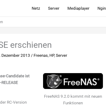
Netz
Server
Mediaplayer
Ngin
en
SE erschienen
. Dezember 2013
/
Freenas
,
HP
,
Server
se-Candidate ist
.0-RELEASE
FreeNAS 9.2.0 kommt mit neuen
 der RC-Version
Funktionen