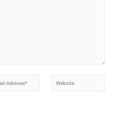
Website
se*