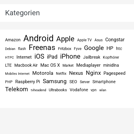
Kategorien
Android
Apple
Congstar
Amazon
Apple TV
Asus
Freenas
Google
HP
htc
flash
Fritzbox
Fyve
Debian
iPhone
iOS
iPad
Internet
Jailbreak
Kopfhörer
HTPC
Mac OS X
Mediaplayer
LTE
Macbook Air
minidlna
Market
Nginx
Motorola
Nexus
Pagespeed
Netflix
Mobiles Internet
Samsung
Raspberry Pi
SEO
Smartphone
PHP
Server
Telekom
Vodafone
Ultrabooks
vpn
tvheadend
wlan