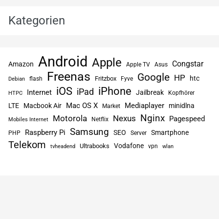
Kategorien
Android
Apple
Congstar
Amazon
Apple TV
Asus
Freenas
Google
HP
htc
flash
Fritzbox
Fyve
Debian
iPhone
iOS
iPad
Internet
Jailbreak
Kopfhörer
HTPC
Mac OS X
Mediaplayer
LTE
Macbook Air
minidlna
Market
Nginx
Motorola
Nexus
Pagespeed
Netflix
Mobiles Internet
Samsung
Raspberry Pi
SEO
Smartphone
PHP
Server
Telekom
Vodafone
Ultrabooks
vpn
tvheadend
wlan