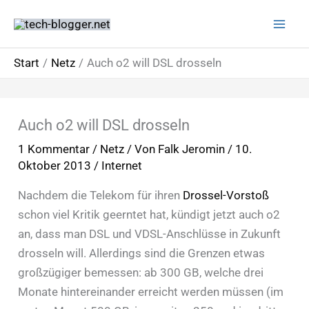
Zum
Inhalt
springen
Start
Netz
Auch o2 will DSL drosseln
Auch o2 will DSL drosseln
1 Kommentar
/
Netz
/ Von
Falk Jeromin
/
10.
Oktober 2013
/
Internet
Nachdem die Telekom für ihren
Drossel-Vorstoß
schon viel Kritik geerntet hat, kündigt jetzt auch o2
an, dass man DSL und VDSL-Anschlüsse in Zukunft
drosseln will. Allerdings sind die Grenzen etwas
großzügiger bemessen: ab 300 GB, welche drei
Monate hintereinander erreicht werden müssen (im