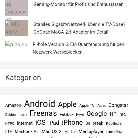
Gaming-Monitor für Profis und Enthusiasten
Stabiles Gigabit-Netzwerk über die TV-Dose?
GoCoax MoCA 2.5 Adapter im Detail
Pi-hole Version 6: Ein Quantensprung für den
Netzwerk-Werbeblocker
Kategorien
Android
Apple
Congstar
Amazon
Apple TV
Asus
Freenas
Google
HP
htc
flash
Fritzbox
Fyve
Debian
iPhone
iOS
iPad
Internet
Jailbreak
Kopfhörer
HTPC
Mac OS X
Mediaplayer
LTE
Macbook Air
minidlna
Market