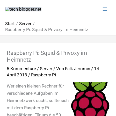
Zum
Inhalt
springen
Start
Server
Raspberry Pi: Squid & Privoxy im Heimnetz
Raspberry Pi: Squid & Privoxy im
Heimnetz
5 Kommentare
/
Server
/ Von
Falk Jeromin
/
14.
April 2013
/
Raspberry Pi
Wer einen kleinen Rechner für
verschiedene Aufgaben im
Heimnetzwerk sucht, sollte sich
mit dem Raspberry Pi
beschäftigen. Für um die 50