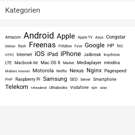
Kategorien
Android
Apple
Congstar
Amazon
Apple TV
Asus
Freenas
Google
HP
htc
flash
Fritzbox
Fyve
Debian
iPhone
iOS
iPad
Internet
Jailbreak
Kopfhörer
HTPC
Mac OS X
Mediaplayer
LTE
Macbook Air
minidlna
Market
Nginx
Motorola
Nexus
Pagespeed
Netflix
Mobiles Internet
Samsung
Raspberry Pi
SEO
Smartphone
PHP
Server
Telekom
Vodafone
Ultrabooks
vpn
tvheadend
wlan