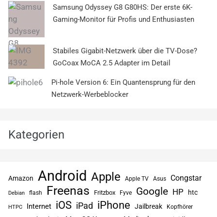
Samsung Odyssey G8 G80HS: Der erste 6K-
Gaming-Monitor für Profis und Enthusiasten
Stabiles Gigabit-Netzwerk über die TV-Dose?
GoCoax MoCA 2.5 Adapter im Detail
Pi-hole Version 6: Ein Quantensprung für den
Netzwerk-Werbeblocker
Kategorien
Android
Apple
Congstar
Amazon
Apple TV
Asus
Freenas
Google
HP
htc
flash
Fritzbox
Fyve
Debian
iPhone
iOS
iPad
Internet
Jailbreak
Kopfhörer
HTPC