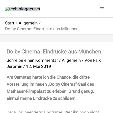
Zum
Inhalt
springen
Start
Allgemein
Dolby Cinema: Eindrücke aus München
Dolby Cinema: Eindrücke aus München
Schreibe einen Kommentar
/
Allgemein
/ Von
Falk
Jeromin
/
12. Mai 2019
Am Samstag hatte ich die Chance, die dritte
Vorstellung im neuen „Dolby Cinema“-Saal des
Mathäser-Filmpalast zu erleben. Grund genug,
einmal meine Eindrücke zu schildern.
Der Film: Avengers: Endgame. Wer ihn noch nicht