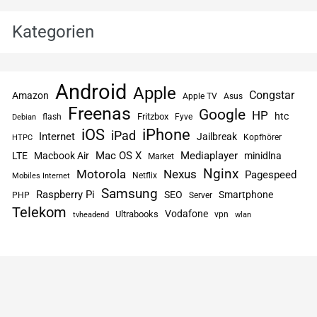
Kategorien
Android
Apple
Congstar
Amazon
Apple TV
Asus
Freenas
Google
HP
htc
flash
Fritzbox
Fyve
Debian
iPhone
iOS
iPad
Internet
Jailbreak
Kopfhörer
HTPC
Mac OS X
Mediaplayer
LTE
Macbook Air
minidlna
Market
Nginx
Motorola
Nexus
Pagespeed
Netflix
Mobiles Internet
Samsung
Raspberry Pi
SEO
Smartphone
PHP
Server
Telekom
Vodafone
Ultrabooks
vpn
tvheadend
wlan