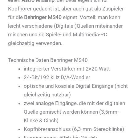
einen
Astro Mixamp
, der zwar eigentlich für
Kopfhörer gedacht ist, aber auch gut als Zuspieler
für die
Behringer MS40
eignet. Vorteil: man kann
leicht verschiedene (Digitale-)Quellen miteinander
mischen und so Spiele- und Multimedia-PC
gleichzeitig verwenden.
Technische Daten Behringer MS40
integrierter Verstärker mit 2×20 Watt
24-Bit/192 kHz D/A-Wandler
optische und koaxiale Digital-Eingänge (nicht
gleichzeitig nutzbar)
zwei analoge Eingänge, die mit der digitalen
Quelle gemischt werden können (3,5mm-
Klinke & Cinch)
Kopfhöreranschluss (6,3-mm-Stereoklinke)
Frequenzgang: 50Hz bis 25 kHz