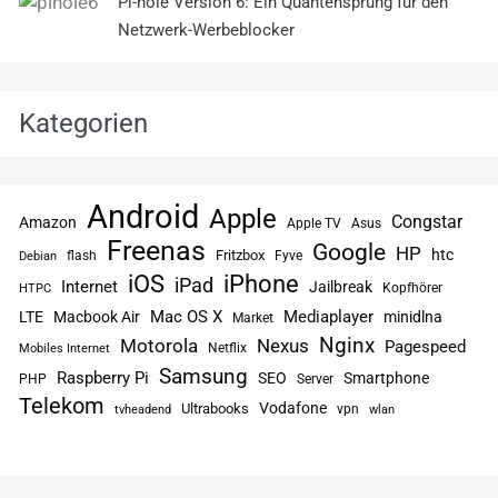
Pi-hole Version 6: Ein Quantensprung für den
Netzwerk-Werbeblocker
Kategorien
Android
Apple
Congstar
Amazon
Apple TV
Asus
Freenas
Google
HP
htc
flash
Fritzbox
Fyve
Debian
iPhone
iOS
iPad
Internet
Jailbreak
Kopfhörer
HTPC
Mac OS X
Mediaplayer
LTE
Macbook Air
minidlna
Market
Nginx
Motorola
Nexus
Pagespeed
Netflix
Mobiles Internet
Samsung
Raspberry Pi
SEO
Smartphone
PHP
Server
Telekom
Vodafone
Ultrabooks
vpn
tvheadend
wlan