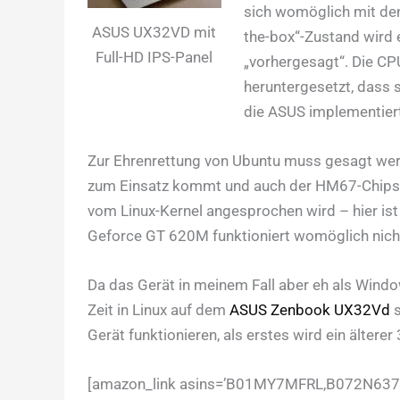
sich womöglich mit den
ASUS UX32VD mit
the-box“-Zustand wird 
Full-HD IPS-Panel
„vorhergesagt“. Die CP
heruntergesetzt, dass 
die ASUS implementiert
Zur Ehrenrettung von Ubuntu muss gesagt werd
zum Einsatz kommt und auch der HM67-Chipsatz
vom Linux-Kernel angesprochen wird – hier ist 
Geforce GT 620M funktioniert womöglich nicht,
Da das Gerät in meinem Fall aber eh als Wind
Zeit in Linux auf dem
ASUS Zenbook UX32Vd
s
Gerät funktionieren, als erstes wird ein älte
[amazon_link asins=’B01MY7MFRL,B072N