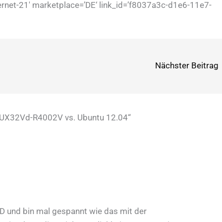
rnet-21′ marketplace=’DE‘ link_id=’f8037a3c-d1e6-11e7-
Nächster Beitrag
UX32Vd-R4002V vs. Ubuntu 12.04“
VD und bin mal gespannt wie das mit der