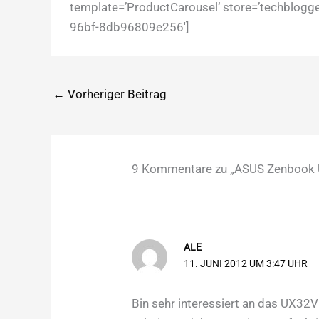
template=’ProductCarousel‘ store=’techblogge
96bf-8db96809e256′]
←
Vorheriger Beitrag
9 Kommentare zu „ASUS Zenbook 
ALE
11. JUNI 2012 UM 3:47 UHR
Bin sehr interessiert an das UX32