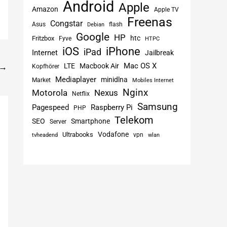
Android
Apple
Amazon
Apple TV
Freenas
Congstar
Asus
flash
Debian
Google
HP
htc
Fritzbox
Fyve
HTPC
iPhone
iOS
iPad
Internet
Jailbreak
Mac OS X
LTE
Macbook Air
→
Kopfhörer
Mediaplayer
minidlna
Market
Mobiles Internet
Nginx
Motorola
Nexus
Netflix
Samsung
Pagespeed
Raspberry Pi
PHP
Telekom
SEO
Smartphone
Server
Vodafone
Ultrabooks
vpn
tvheadend
wlan