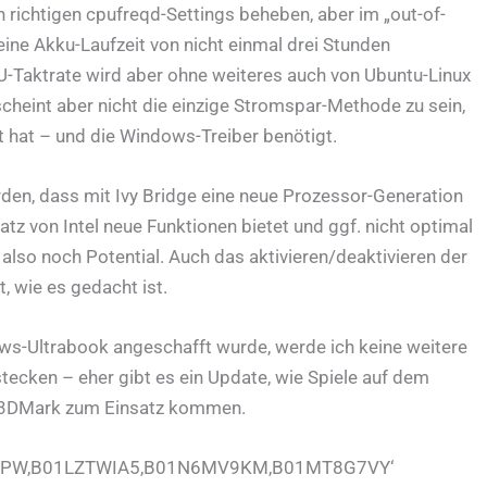
 richtigen cpufreqd-Settings beheben, aber im „out-of-
eine Akku-Laufzeit von nicht einmal drei Stunden
U-Taktrate wird aber ohne weiteres auch von Ubuntu-Linux
scheint aber nicht die einzige Stromspar-Methode zu sein,
 hat – und die Windows-Treiber benötigt.
en, dass mit Ivy Bridge eine neue Prozessor-Generation
 von Intel neue Funktionen bietet und ggf. nicht optimal
also noch Potential. Auch das aktivieren/deaktivieren der
 wie es gedacht ist.
ows-Ultrabook angeschafft wurde, werde ich keine weitere
tecken – eher gibt es ein Update, wie Spiele auf dem
rer 3DMark zum Einsatz kommen.
637PW,B01LZTWIA5,B01N6MV9KM,B01MT8G7VY‘