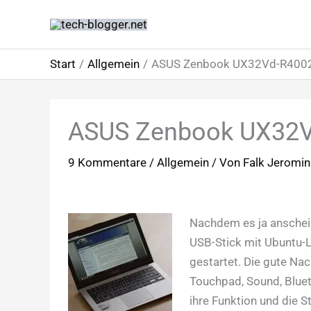
Zum
Inhalt
springen
Start
Allgemein
ASUS Zenbook UX32Vd-R4002V
ASUS Zenbook UX32Vd
9 Kommentare
/
Allgemein
/ Von
Falk Jeromi
Nachdem es ja anschein
USB-Stick mit Ubuntu-L
gestartet. Die gute Nac
Touchpad, Sound, Bluet
ihre Funktion und die S