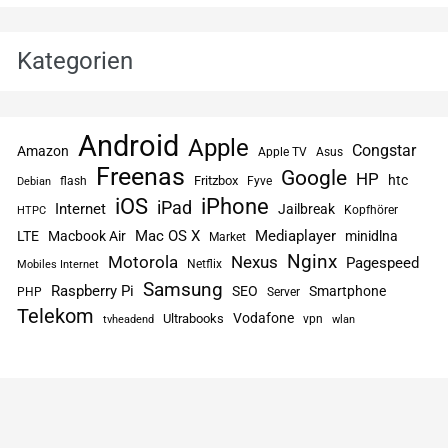
Kategorien
Android
Apple
Congstar
Amazon
Apple TV
Asus
Freenas
Google
HP
htc
flash
Fritzbox
Fyve
Debian
iPhone
iOS
iPad
Internet
Jailbreak
Kopfhörer
HTPC
Mac OS X
Mediaplayer
LTE
Macbook Air
minidlna
Market
Nginx
Motorola
Nexus
Pagespeed
Netflix
Mobiles Internet
Samsung
Raspberry Pi
SEO
Smartphone
PHP
Server
Telekom
Vodafone
Ultrabooks
vpn
tvheadend
wlan