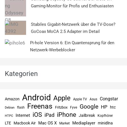
Gaming-Monitor für Profis und Enthusiasten
Stabiles Gigabit-Netzwerk über die TV-Dose?
GoCoax MoCA 2.5 Adapter im Detail
Pi-hole Version 6: Ein Quantensprung für den
Netzwerk-Werbeblocker
Kategorien
Android
Apple
Congstar
Amazon
Apple TV
Asus
Freenas
Google
HP
htc
flash
Fritzbox
Fyve
Debian
iPhone
iOS
iPad
Internet
Jailbreak
Kopfhörer
HTPC
Mac OS X
Mediaplayer
LTE
Macbook Air
minidlna
Market