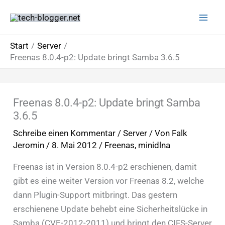
Zum
Inhalt
springen
Start
Server
Freenas 8.0.4-p2: Update bringt Samba 3.6.5
Freenas 8.0.4-p2: Update bringt Samba
3.6.5
Schreibe einen Kommentar
/
Server
/ Von
Falk
Jeromin
/
8. Mai 2012
/
Freenas
,
minidlna
Freenas ist in Version 8.0.4-p2 erschienen, damit
gibt es eine weiter Version vor Freenas 8.2, welche
dann Plugin-Support mitbringt. Das gestern
erschienene Update behebt eine Sicherheitslücke in
Samba (CVE-2012-2011) und bringt den CIFS-Server