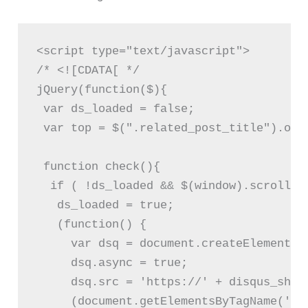
<script type="text/javascript">

/* <![CDATA[ */

jQuery(function($){

 var ds_loaded = false;

 var top = $(".related_post_title").offs
 function check(){

  if ( !ds_loaded && $(window).scrollTop
   ds_loaded = true;

   (function() {

     var dsq = document.createElement('s
     dsq.async = true;

     dsq.src = 'https://' + disqus_shor
     (document.getElementsByTagName('he