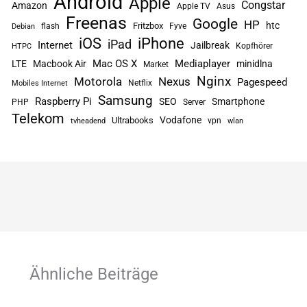
Android
Apple
Congstar
Amazon
Apple TV
Asus
Freenas
Google
HP
htc
flash
Fritzbox
Fyve
Debian
iPhone
iOS
iPad
Internet
Jailbreak
Kopfhörer
HTPC
Mac OS X
Mediaplayer
LTE
Macbook Air
minidlna
Market
Nginx
Motorola
Nexus
Pagespeed
Netflix
Mobiles Internet
Samsung
Raspberry Pi
SEO
Smartphone
PHP
Server
Telekom
Vodafone
Ultrabooks
vpn
tvheadend
wlan
Ähnliche Beiträge