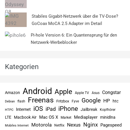
Stabiles Gigabit-Netzwerk über die TV-Dose?
GoCoax MoCA 2.5 Adapter im Detail
Pi-hole Version 6: Ein Quantensprung für den
Netzwerk-Werbeblocker
Kategorien
Android
Apple
Congstar
Amazon
Apple TV
Asus
Freenas
Google
HP
htc
flash
Fritzbox
Fyve
Debian
iPhone
iOS
iPad
Internet
Jailbreak
Kopfhörer
HTPC
Mac OS X
Mediaplayer
LTE
Macbook Air
minidlna
Market
Nginx
Motorola
Nexus
Pagespeed
Netflix
Mobiles Internet