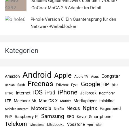
Stabiles Gigabit-Netzwerk über die TV-Dose?
GoCoax MoCA 2.5 Adapter im Detail
Pi-hole Version 6: Ein Quantensprung für den
Netzwerk-Werbeblocker
Kategorien
Android
Apple
Congstar
Amazon
Apple TV
Asus
Freenas
Google
HP
htc
flash
Fritzbox
Fyve
Debian
iPhone
iOS
iPad
Internet
Jailbreak
Kopfhörer
HTPC
Mac OS X
Mediaplayer
LTE
Macbook Air
minidlna
Market
Nginx
Motorola
Nexus
Pagespeed
Netflix
Mobiles Internet
Samsung
Raspberry Pi
SEO
Smartphone
PHP
Server
Telekom
Vodafone
Ultrabooks
vpn
tvheadend
wlan