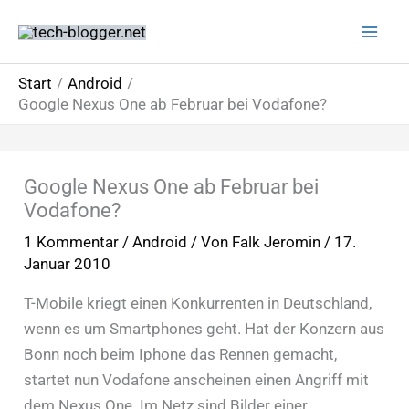
Zum
Inhalt
springen
Start
Android
Google Nexus One ab Februar bei Vodafone?
Google Nexus One ab Februar bei
Vodafone?
1 Kommentar
/
Android
/ Von
Falk Jeromin
/
17.
Januar 2010
T-Mobile kriegt einen Konkurrenten in Deutschland,
wenn es um Smartphones geht. Hat der Konzern aus
Bonn noch beim Iphone das Rennen gemacht,
startet nun Vodafone anscheinen einen Angriff mit
dem Nexus One. Im Netz sind Bilder einer