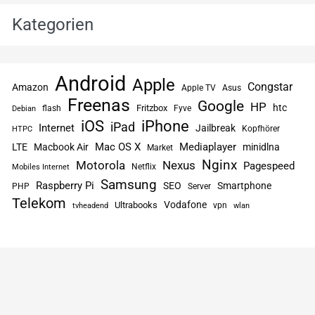
Kategorien
Android
Apple
Congstar
Amazon
Apple TV
Asus
Freenas
Google
HP
htc
flash
Fritzbox
Fyve
Debian
iPhone
iOS
iPad
Internet
Jailbreak
Kopfhörer
HTPC
Mac OS X
Mediaplayer
LTE
Macbook Air
minidlna
Market
Nginx
Motorola
Nexus
Pagespeed
Netflix
Mobiles Internet
Samsung
Raspberry Pi
SEO
Smartphone
PHP
Server
Telekom
Vodafone
Ultrabooks
vpn
tvheadend
wlan