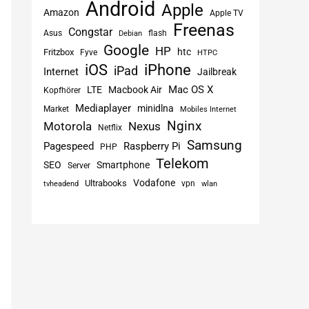
Android
Apple
Amazon
Apple TV
Freenas
Congstar
Asus
flash
Debian
Google
HP
htc
Fritzbox
Fyve
HTPC
iPhone
iOS
iPad
Internet
Jailbreak
Mac OS X
LTE
Macbook Air
Kopfhörer
Mediaplayer
minidlna
Market
Mobiles Internet
Nginx
Motorola
Nexus
Netflix
Samsung
Pagespeed
Raspberry Pi
PHP
P_ZIEL] /backup
Telekom
SEO
Smartphone
Server
Vodafone
Ultrabooks
vpn
tvheadend
wlan