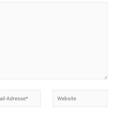
Website
se*