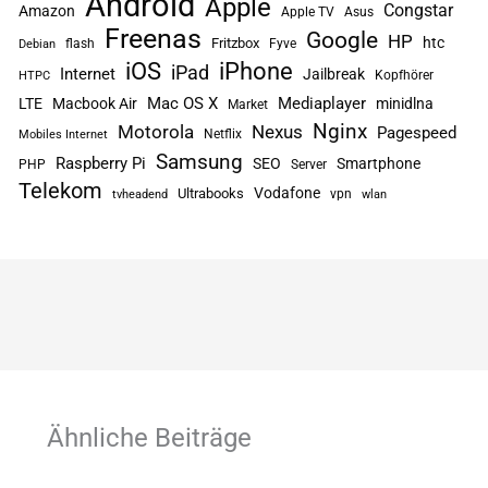
Android
Apple
Congstar
Amazon
Apple TV
Asus
Freenas
Google
HP
htc
flash
Fritzbox
Fyve
Debian
iPhone
iOS
iPad
Internet
Jailbreak
Kopfhörer
HTPC
Mac OS X
Mediaplayer
LTE
Macbook Air
minidlna
Market
Nginx
Motorola
Nexus
Pagespeed
Netflix
Mobiles Internet
Samsung
Raspberry Pi
SEO
Smartphone
PHP
Server
Telekom
Vodafone
Ultrabooks
vpn
tvheadend
wlan
Ähnliche Beiträge