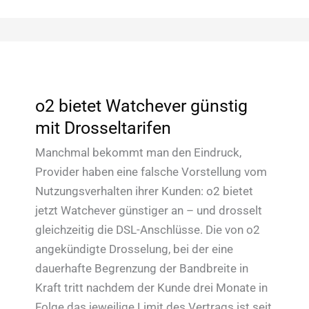
3G-
Netz
zusammen
o2 bietet Watchever günstig
mit Drosseltarifen
Manchmal bekommt man den Eindruck,
Provider haben eine falsche Vorstellung vom
Nutzungsverhalten ihrer Kunden: o2 bietet
jetzt Watchever günstiger an – und drosselt
gleichzeitig die DSL-Anschlüsse. Die von o2
angekündigte Drosselung, bei der eine
dauerhafte Begrenzung der Bandbreite in
Kraft tritt nachdem der Kunde drei Monate in
Folge das jeweilige Limit des Vertrags ist seit