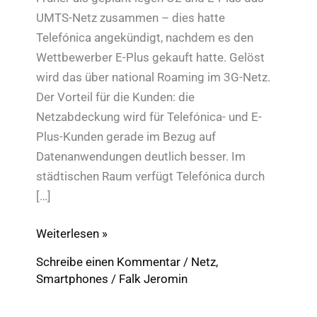
UMTS-Netz zusammen – dies hatte
Telefónica angekündigt, nachdem es den
Wettbewerber E-Plus gekauft hatte. Gelöst
wird das über national Roaming im 3G-Netz.
Der Vorteil für die Kunden: die
Netzabdeckung wird für Telefónica- und E-
Plus-Kunden gerade im Bezug auf
Datenanwendungen deutlich besser. Im
städtischen Raum verfügt Telefónica durch
[…]
O2
Weiterlesen »
und
Schreibe einen Kommentar
/
Netz
,
E-
Smartphones
/
Falk Jeromin
Plus
legen