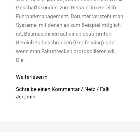
Geschäftskunden, zum Beispiel im Bereich
Fuhrparkmanagement. Darunter versteht man
Systeme, mit denen es zum Beispiel möglich
ist, Baumaschinen auf einen bestimmten
Bereich zu beschränken (Geofencing) oder
wenn man Fahrstrecken protokollieren will.
Die
Über
Weiterlesen »
den
Schreibe einen Kommentar
/
Netz
/
Falk
Tellerrand:
Jeromin
Fuhrpark-
Management