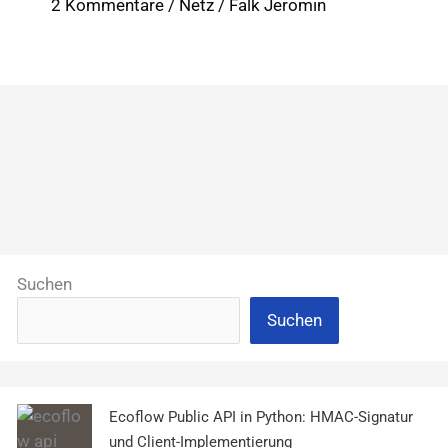
2 Kommentare
/
Netz
/
Falk Jeromin
Netz"-
App:
gut,
könnte
aber
noch
besser
funktionieren
Suchen
Suchen
Ecoflow Public API in Python: HMAC-Signatur
und Client-Implementierung