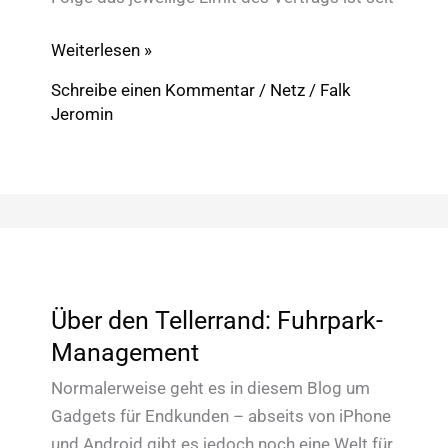
o2
Weiterlesen »
bietet
Schreibe einen Kommentar
/
Netz
/
Falk
Watchever
Jeromin
günstig
mit
Drosseltarifen
Über den Tellerrand: Fuhrpark-
Management
Normalerweise geht es in diesem Blog um
Gadgets für Endkunden – abseits von iPhone
und Android gibt es jedoch noch eine Welt für