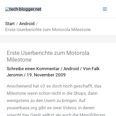
Zum
Inhalt
springen
Start
Android
Erste Userberichte zum Motorola Milestone
Erste Userberichte zum Motorola
Milestone
Schreibe einen Kommentar
/
Android
/ Von
Falk
Jeromin
/
19. November 2009
Anscheinend hat o2 es doch noch geschafft, das
Milestone wenn schon nicht in die Shops, dann
wenigstens zu den Usern zu bringen. Auf
youserbase.org gibt es zwei Videos, in denen
sowohl das Gerät selbst als auch die Menüführung