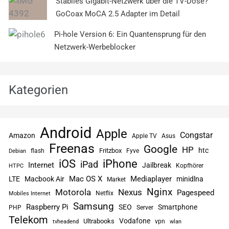
Stabiles Gigabit-Netzwerk über die TV-Dose?
GoCoax MoCA 2.5 Adapter im Detail
Pi-hole Version 6: Ein Quantensprung für den
Netzwerk-Werbeblocker
Kategorien
Android
Apple
Congstar
Amazon
Apple TV
Asus
Freenas
Google
HP
htc
flash
Fritzbox
Fyve
Debian
iPhone
iOS
iPad
Internet
Jailbreak
Kopfhörer
HTPC
Mac OS X
Mediaplayer
LTE
Macbook Air
minidlna
Market
Nginx
Motorola
Nexus
Pagespeed
Netflix
Mobiles Internet
Samsung
Raspberry Pi
SEO
Smartphone
PHP
Server
Telekom
Vodafone
Ultrabooks
vpn
tvheadend
wlan