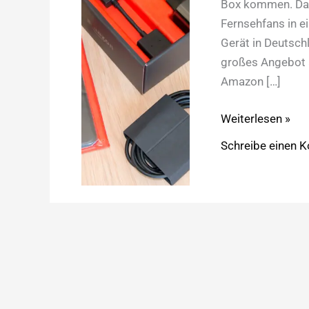
Box kommen. Dam
Fernsehfans in e
Gerät in Deutsc
großes Angebot a
Amazon […]
Netflix
Weiterlesen »
&
Schreibe einen 
Amazon
FireTV:
die
perfekte
Kombination?