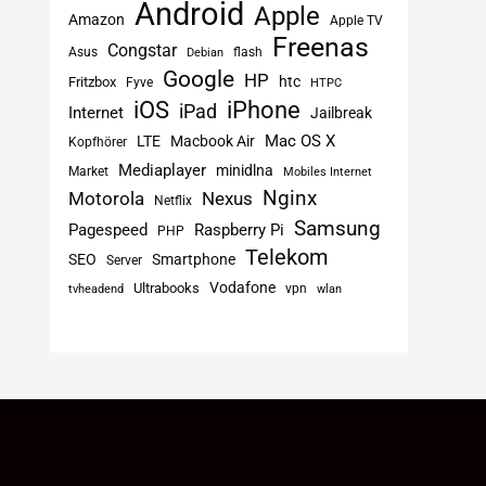
Android
Apple
Amazon
Apple TV
Freenas
Congstar
Asus
flash
Debian
Google
HP
htc
Fritzbox
Fyve
HTPC
iPhone
iOS
iPad
Internet
Jailbreak
Mac OS X
LTE
Macbook Air
Kopfhörer
Mediaplayer
minidlna
Market
Mobiles Internet
Nginx
Motorola
Nexus
Netflix
Samsung
Pagespeed
Raspberry Pi
PHP
Telekom
SEO
Smartphone
Server
Vodafone
Ultrabooks
vpn
tvheadend
wlan