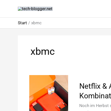
Zum
Inhalt
springen
Start
xbmc
xbmc
Netflix &
Kombinat
Noch im Herbst s