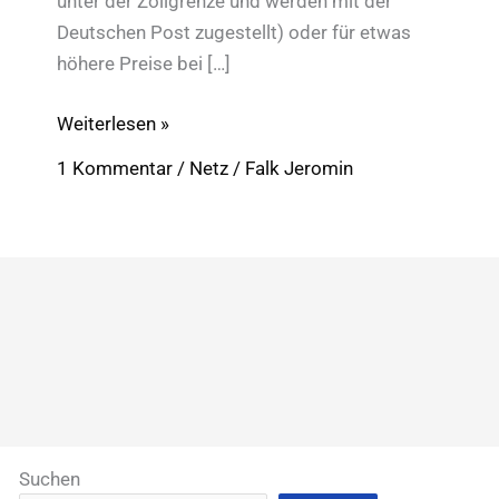
unter der Zollgrenze und werden mit der
Deutschen Post zugestellt) oder für etwas
höhere Preise bei […]
NodeMCU
Weiterlesen »
ESP8266:
1 Kommentar
/
Netz
/
Falk Jeromin
Feinstaubwerte
selbst
messen
Suchen