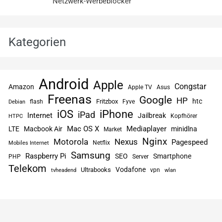
Netzwerk-Werbeblocker
Kategorien
Android
Apple
Congstar
Amazon
Apple TV
Asus
Freenas
Google
HP
htc
flash
Fritzbox
Fyve
Debian
iPhone
iOS
iPad
Internet
Jailbreak
Kopfhörer
HTPC
Mac OS X
Mediaplayer
LTE
Macbook Air
minidlna
Market
Nginx
Motorola
Nexus
Pagespeed
Netflix
Mobiles Internet
Samsung
Raspberry Pi
SEO
Smartphone
PHP
Server
Telekom
Vodafone
Ultrabooks
vpn
tvheadend
wlan